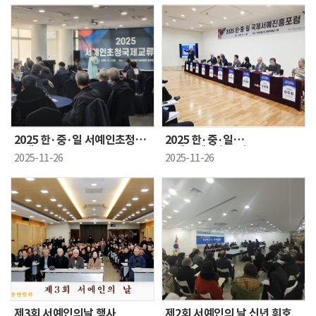
총
연
합
회
2025 한·중·일 서예인초청
2025 한·중·일
국제교류행사
국제서예진흥포럼
2025-11-26
2025-11-26
제3회 서예인의날 행사
제2회 서예인의 날 신년 휘호