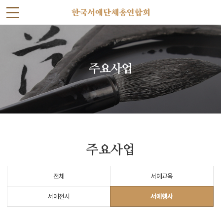
사
단
법
주요사업
인
한
국
서
주요사업
예
전체
서예교육
단
서예전시
서예행사
체